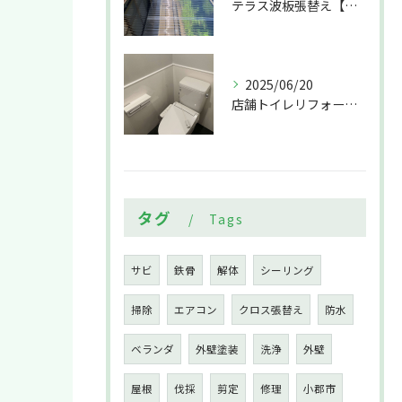
テラス波板張替え【小郡市 EN-BRIDGE（株）】
2025/06/20
店舗トイレリフォーム【小郡市 EN-BRIDGE（株）】
タグ
Tags
サビ
鉄骨
解体
シーリング
掃除
エアコン
クロス張替え
防水
ベランダ
外壁塗装
洗浄
外壁
屋根
伐採
剪定
修理
小郡市